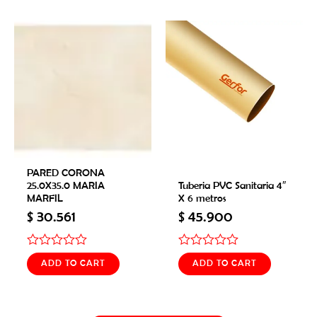
of
of
5
5
PARED CORONA
25.0X35.0 MARIA
Tuberia PVC Sanitaria 4″
MARFIL
X 6 metros
$
30.561
$
45.900
Rated
Rated
ADD TO CART
ADD TO CART
0
0
out
out
of
of
5
5