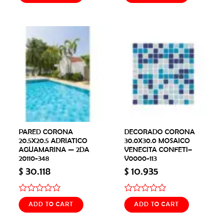
out
out
of
of
5
5
PARED CORONA
DECORADO CORONA
20.5X20.5 ADRIATICO
30.0X30.0 MOSAICO
AGUAMARINA — 2DA
VENECITA CONFETI–
20110-348
V0000-113
$
30.118
$
10.935
Rated
Rated
ADD TO CART
ADD TO CART
0
0
out
out