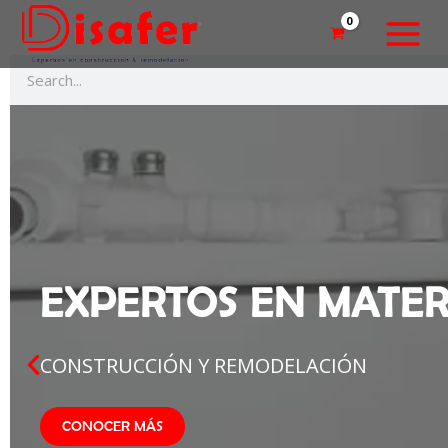
Ir
MAIN
al
MENU
contenido
Search
EXPERTOS EN MATER
NAR
CONSTRUCCIÓN Y REMODELACIÓN
Previous
NAR
slide
CONOCER MÁS