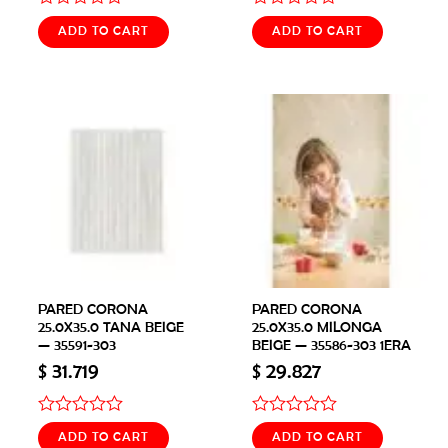
Rated
Rated
ADD TO CART
ADD TO CART
0
0
out
out
of
of
5
5
PARED CORONA
PARED CORONA
25.0X35.0 TANA BEIGE
25.0X35.0 MILONGA
— 35591-303
BEIGE — 35586-303 1ERA
$
31.719
$
29.827
Rated
Rated
ADD TO CART
ADD TO CART
0
0