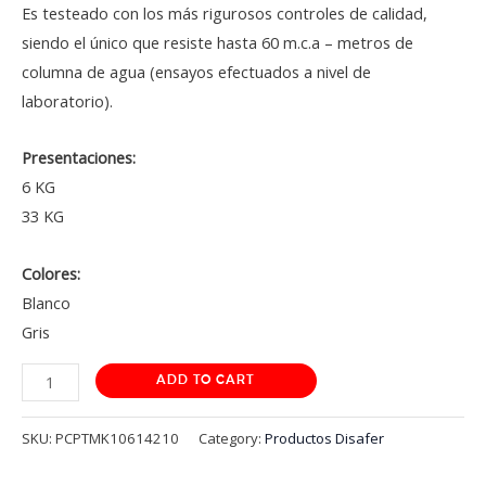
Es testeado con los más rigurosos controles de calidad,
siendo el único que resiste hasta 60 m.c.a – metros de
columna de agua (ensayos efectuados a nivel de
laboratorio).
Presentaciones:
6 KG
33 KG
Colores:
Blanco
Gris
NAR
ADD TO CART
NAR
SKU:
PCPTMK10614210
Category:
Productos Disafer