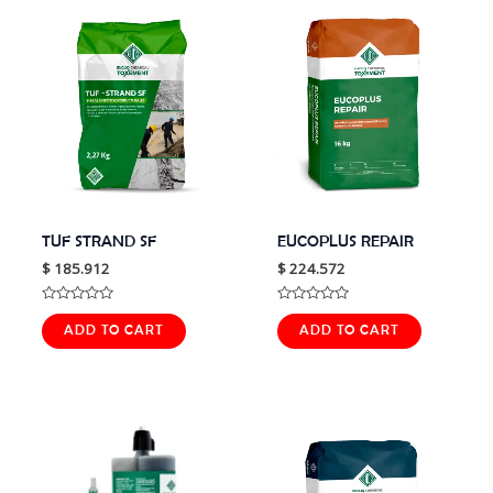
TUF STRAND SF
EUCOPLUS REPAIR
$
185.912
$
224.572
Rated
Rated
0
0
ADD TO CART
ADD TO CART
out
out
of
of
5
5