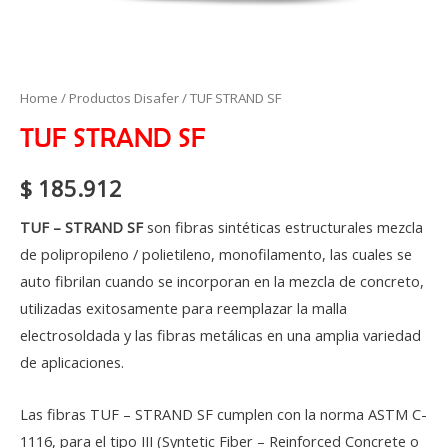
TUF
Home
/
Productos Disafer
/ TUF STRAND SF
STRAND
TUF STRAND SF
SF
quantity
$
185.912
TUF – STRAND SF
son fibras sintéticas estructurales mezcla
de polipropileno / polietileno, monofilamento, las cuales se
auto fibrilan cuando se incorporan en la mezcla de concreto,
utilizadas exitosamente para reemplazar la malla
electrosoldada y las fibras metálicas en una amplia variedad
de aplicaciones.
Las fibras TUF – STRAND SF cumplen con la norma ASTM C-
1116, para el tipo III (Syntetic Fiber – Reinforced Concrete o