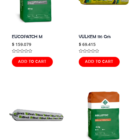
EUCOPATCH M
VULKEM 116 Gris
$
159.079
$
69.415
Rated
Rated
0
0
ADD TO CART
ADD TO CART
out
out
of
of
5
5