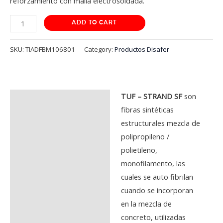
reforzamiento con malla electrosoldada.
ADD TO CART
SKU:
TIADFBM106801
Category:
Productos Disafer
TUF – STRAND SF
son
Description
fibras sintéticas
Additional information
estructurales mezcla de
polipropileno /
Reviews (0)
polietileno,
monofilamento, las
cuales se auto fibrilan
cuando se incorporan
en la mezcla de
concreto, utilizadas