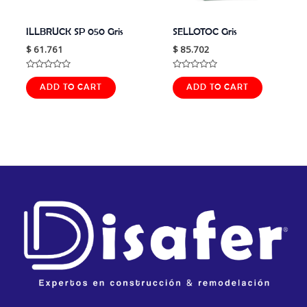
ILLBRUCK SP 050 Gris
SELLOTOC Gris
$
61.761
$
85.702
Rated
Rated
0
0
ADD TO CART
ADD TO CART
out
out
of
of
5
5