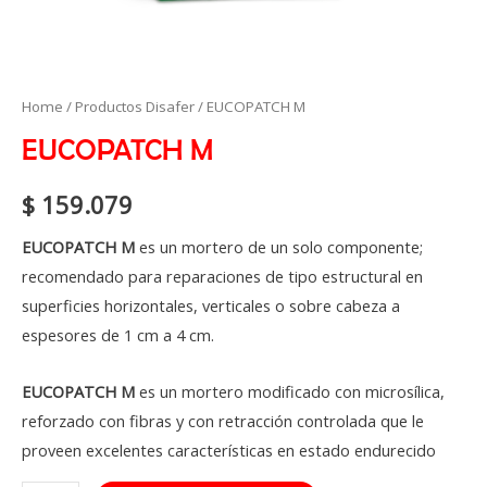
EUCOPATCH
Home
/
Productos Disafer
/ EUCOPATCH M
M
EUCOPATCH M
quantity
$
159.079
EUCOPATCH M
es un mortero de un solo componente;
recomendado para reparaciones de tipo estructural en
superficies horizontales, verticales o sobre cabeza a
espesores de 1 cm a 4 cm.
EUCOPATCH M
es un mortero modificado con microsílica,
reforzado con fibras y con retracción controlada que le
proveen excelentes características en estado endurecido