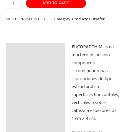
ADD TO CART
SKU:
PCPRVM10613103
Category:
Productos Disafer
EUCOPATCH M
es un
Description
mortero de un solo
Additional information
componente;
recomendado para
Reviews (0)
reparaciones de tipo
estructural en
superficies horizontales,
NAR
verticales o sobre
NAR
cabeza a espesores de
1 cm a 4 cm.