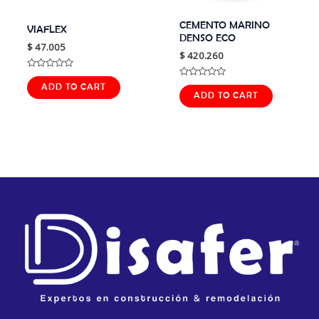
CEMENTO MARINO
VIAFLEX
DENSO ECO
$
47.005
$
420.260
Rated
0
Rated
ADD TO CART
out
0
ADD TO CART
of
out
5
of
5