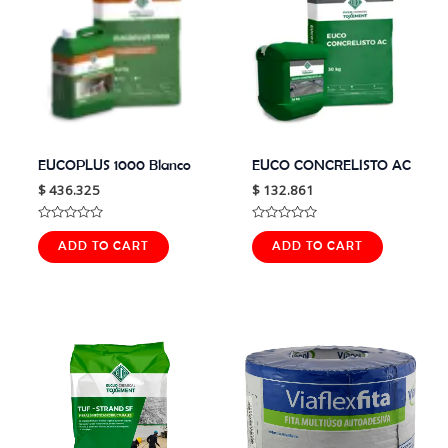
EUCOPLUS 1000 Blanco
EUCO CONCRELISTO AC
$
436.325
$
132.861
Rated
Rated
0
0
ADD TO CART
ADD TO CART
out
out
of
of
5
5