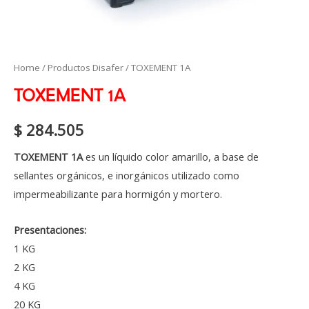
TOXEMENT
Home
/
Productos Disafer
/ TOXEMENT 1A
1A
TOXEMENT 1A
quantity
$
284.505
TOXEMENT 1A
es un líquido color amarillo, a base de
sellantes orgánicos, e inorgánicos utilizado como
impermeabilizante para hormigón y mortero.
Presentaciones:
1 KG
2 KG
4 KG
20 KG