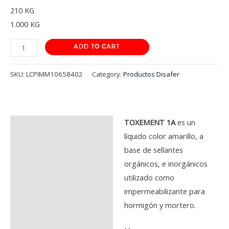
210 KG
1.000 KG
ADD TO CART
SKU:
LCPIMM10658402
Category:
Productos Disafer
TOXEMENT 1A
es un
Description
líquido color amarillo, a
Additional information
base de sellantes
orgánicos, e inorgánicos
NAR
Reviews (0)
utilizado como
NAR
impermeabilizante para
hormigón y mortero.