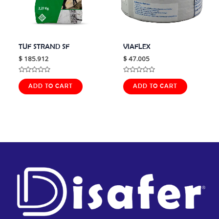
TUF STRAND SF
VIAFLEX
$
185.912
$
47.005
Rated
Rated
0
0
ADD TO CART
ADD TO CART
out
out
of
of
5
5